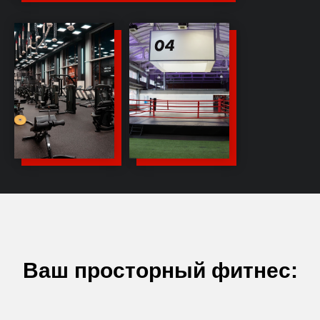
Т
за
2 бассейна
Детский бассейн
Ваш просторный фитнес: